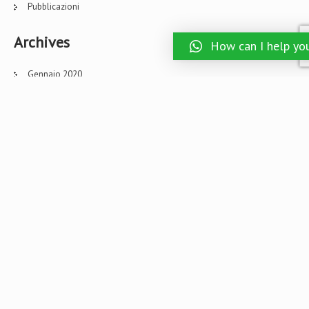
Pubblicazioni
Archives
How can I help yo
Gennaio 2020
Ottobre 2018
Marzo 2018
Gennaio 2018
Luglio 2017
Giugno 2017
Aprile 2017
Marzo 2017
Febbraio 2017
Gennaio 2017
Dicembre 2016