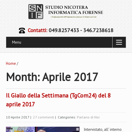
Contatti:
049.8257433 - 346.7238618
Menu
Home
/
Month:
Aprile 2017
Il Giallo della Settimana (TgCom24) del 8
aprile 2017
10 Aprile 2017
|
27 commenti
| Categories:
Parlano di Noi
Intervistato, all’ interno