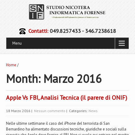
Contatti:
049.8257433 - 346.7238618
Menu
Home
/
Month:
Marzo 2016
Apple Vs FBI, Analisi Tecnica (il parere di ONIF)
18 Marzo 2016
|
Nessun commento
| Categories:
News
Nelle ultime settimane il caso del iPhone del terrorista di San
Bernardino ha alimentato discussioni tecniche, giuridiche e sociali sulla
risposta che Apple deve fornire al FBI. Non si vuole qui entrare nel merito