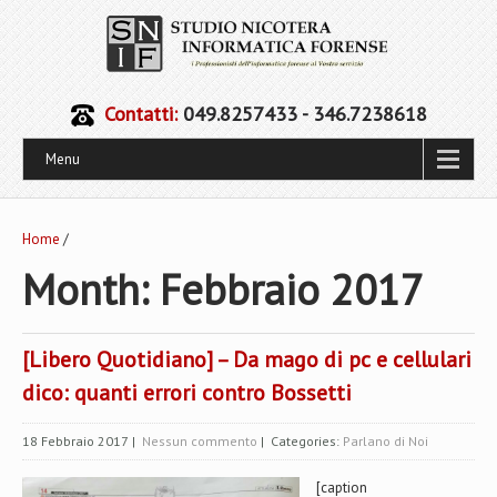
Contatti:
049.8257433 - 346.7238618
Menu
Home
/
Month:
Febbraio 2017
[Libero Quotidiano] – Da mago di pc e cellulari
dico: quanti errori contro Bossetti
18 Febbraio 2017
|
Nessun commento
| Categories:
Parlano di Noi
[caption