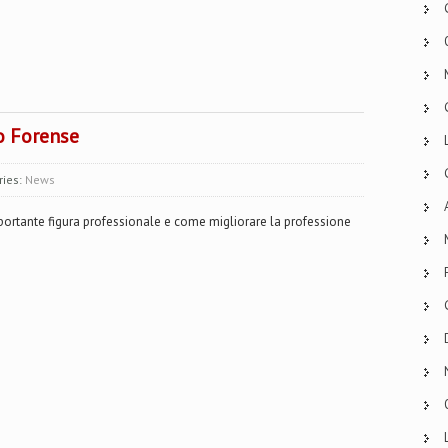
o Forense
ries:
News
portante figura professionale e come migliorare la professione