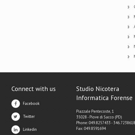
Connect with us
Studio Nicotera
Informatica Forense
Facebook
Piazzale Pentecoste, 1
Twitter
35028 - Piove di Sacco (PD)
Phone: 049.8257433 - 346.723861
Fax: 049.8591694
Linkedin