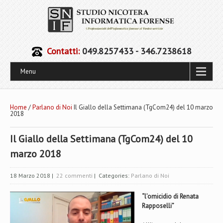
Contatti:
049.8257433 - 346.7238618
Menu
Home
/
Parlano di Noi
Il Giallo della Settimana (TgCom24) del 10 marzo
2018
Il Giallo della Settimana (TgCom24) del 10
marzo 2018
18 Marzo 2018
|
22 commenti
| Categories:
Parlano di Noi
“l’omicidio di Renata
Rapposelli”