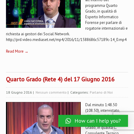
programma Quarto
Grado, in qualità di
Esperto Informatico
Forense per parlare di
rogatorie internazionali e
richiesta ai gestori dei Social Network.
http://prd.video.mediaset.net/mp4/2016/11/1588686c57189c-14_0.mp4
Read More →
Quarto Grado (Rete 4) del 17 Giugno 2016
18 Giugno 2016
|
Nessun commento
| Categories:
Parlano di Noi
Dal minuto 1:48.50
(108.50), intervistato,
all'interno del
How can I help you?
programma Quarto
Grado, in qualità di
Consulente Tecnico