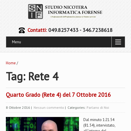
Contatti:
049.8257433 - 346.7238618
Menu
Home
/
Tag: Rete 4
Quarto Grado (Rete 4) del 7 Ottobre 2016
8 Ottobre 2016
|
Nessun commento
| Categories:
Parlano di Noi
Dal minuto 1:21.54
(81.54), intervistato,
all’interno del