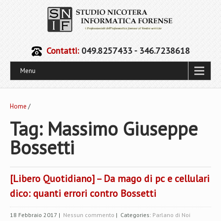
Contatti:
049.8257433 - 346.7238618
Menu
Home
/
Tag: Massimo Giuseppe
Bossetti
[Libero Quotidiano] – Da mago di pc e cellulari
dico: quanti errori contro Bossetti
18 Febbraio 2017
|
Nessun commento
| Categories:
Parlano di Noi