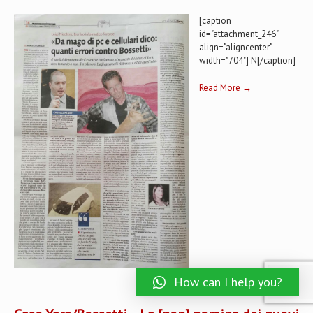
[caption
id="attachment_246"
align="aligncenter"
width="704"] N[/caption]
Read More →
How can I help you?