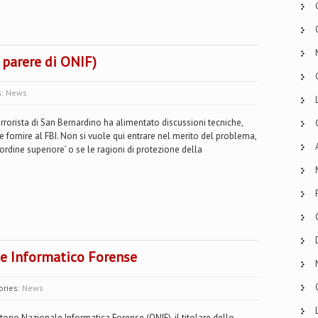
l parere di ONIF)
s:
News
rrorista di San Bernardino ha alimentato discussioni tecniche,
e fornire al FBI. Non si vuole qui entrare nel merito del problema,
‘ordine superiore’ o se le ragioni di protezione della
e Informatico Forense
ories:
News
io Nazionale Informatica Forense (ONIF), il titolare dello