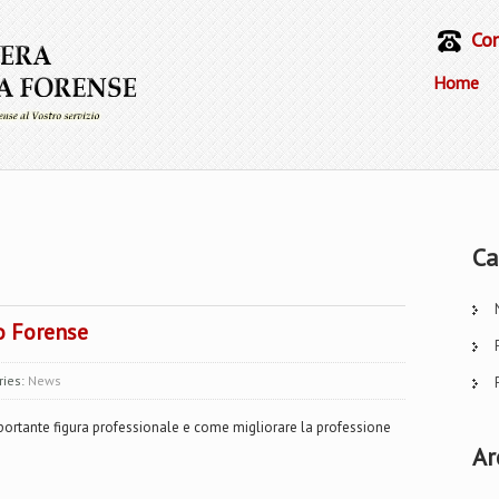
Con
Home
Ca
o Forense
ries:
News
portante figura professionale e come migliorare la professione
Ar