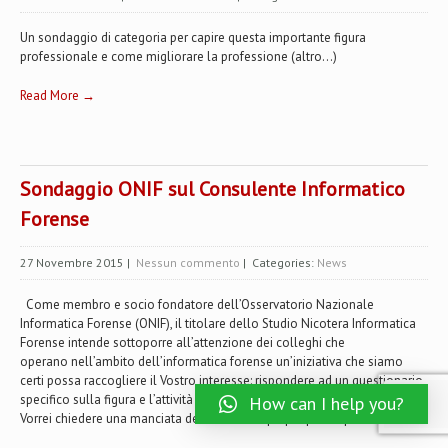
Un sondaggio di categoria per capire questa importante figura
professionale e come migliorare la professione (altro…)
Read More →
Sondaggio ONIF sul Consulente Informatico
Forense
27 Novembre 2015
|
Nessun commento
| Categories:
News
Come membro e socio fondatore dell’Osservatorio Nazionale
Informatica Forense (ONIF), il titolare dello Studio Nicotera Informatica
Forense intende sottoporre all’attenzione dei colleghi che
operano nell’ambito dell’informatica forense un’iniziativa che siamo
certi possa raccogliere il Vostro interesse: rispondere ad un questionario
specifico sulla figura e l’attività del consulente informatico forense.
How can I help you?
Vorrei chiedere una manciata del vostro tempo per partecipare al...