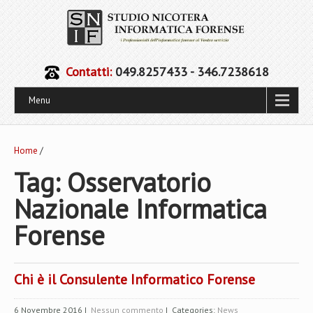
Contatti:
049.8257433 - 346.7238618
Menu
Home
/
Tag: Osservatorio
Nazionale Informatica
Forense
Chi è il Consulente Informatico Forense
6 Novembre 2016
|
Nessun commento
| Categories:
News