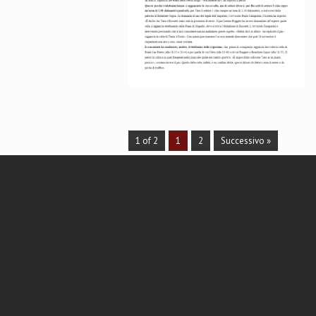
1 of 2
1
2
Successivo »