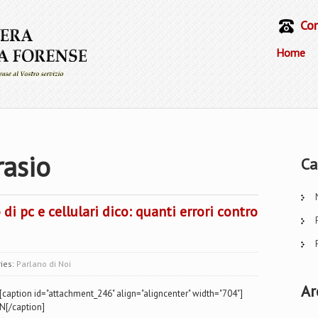
Con
Home
rasio
Ca
i pc e cellulari dico: quanti errori contro
ies:
Parlano di Noi
Ar
[caption id="attachment_246" align="aligncenter" width="704"]
N[/caption]