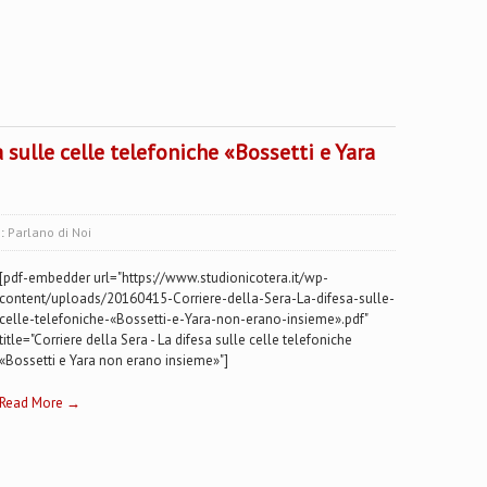
a sulle celle telefoniche «Bossetti e Yara
s:
Parlano di Noi
[pdf-embedder url="https://www.studionicotera.it/wp-
content/uploads/20160415-Corriere-della-Sera-La-difesa-sulle-
celle-telefoniche-«Bossetti-e-Yara-non-erano-insieme».pdf"
title="Corriere della Sera - La difesa sulle celle telefoniche
«Bossetti e Yara non erano insieme»"]
Read More →