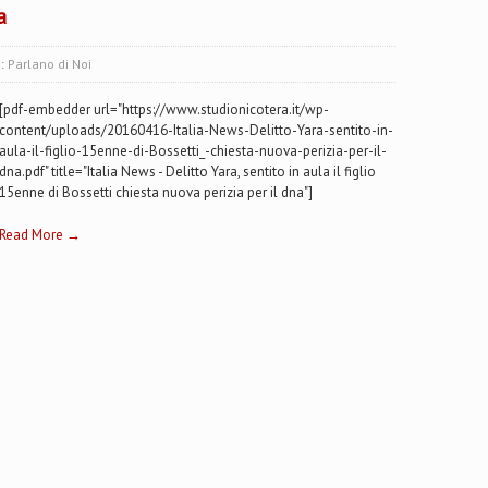
a
s:
Parlano di Noi
[pdf-embedder url="https://www.studionicotera.it/wp-
content/uploads/20160416-Italia-News-Delitto-Yara-sentito-in-
aula-il-figlio-15enne-di-Bossetti_-chiesta-nuova-perizia-per-il-
dna.pdf" title="Italia News - Delitto Yara, sentito in aula il figlio
15enne di Bossetti chiesta nuova perizia per il dna"]
Read More →