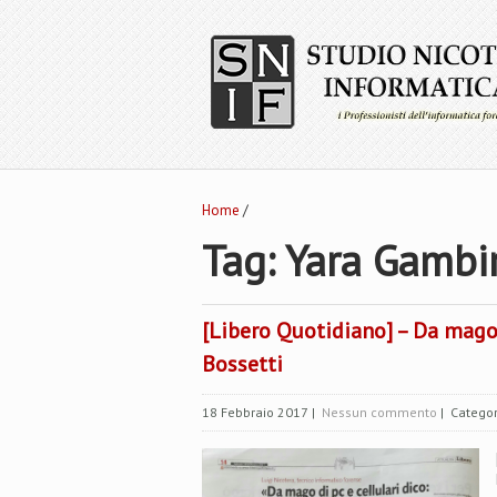
Home
/
Tag: Yara Gambi
[Libero Quotidiano] – Da mago d
Bossetti
18 Febbraio 2017
|
Nessun commento
| Categor