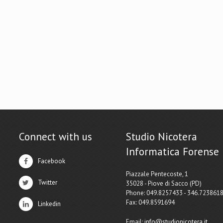
Connect with us
Studio Nicotera
Informatica Forense
Facebook
Piazzale Pentecoste, 1
Twitter
35028 - Piove di Sacco (PD)
Phone: 049.8257433 - 346.723861
Fax: 049.8591694
Linkedin
Email:
info@studionicotera.it