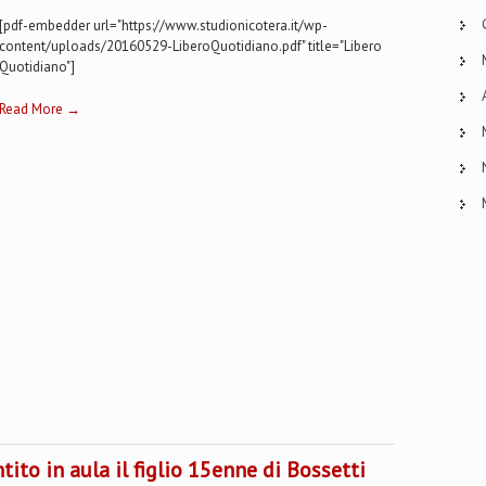
[pdf-embedder url="https://www.studionicotera.it/wp-
content/uploads/20160529-LiberoQuotidiano.pdf" title="Libero
Quotidiano"]
Read More →
ntito in aula il figlio 15enne di Bossetti