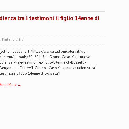
dienza tra i testimoni il figlio 14enne di
s:
Parlano di Noi
[pdf-embedder url="https://www.studionicotera.it/wp-
content/uploads/20160415-Il-Giorno-Caso-Yara-nuova-
udienza_-tra-i-testimoni-il-figlio-14enne-di-Bossetti-
Bergamo.pdf" title="Il Giorno - Caso Yara, nuova udienza tra i
testimoni il figlio 14enne di Bossetti"]
Read More →