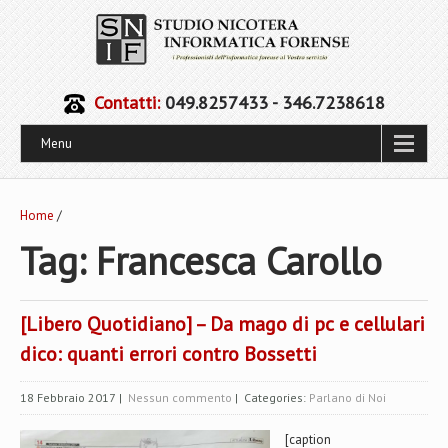
Contatti:
049.8257433 - 346.7238618
Menu
Home
/
Tag: Francesca Carollo
[Libero Quotidiano] – Da mago di pc e cellulari
dico: quanti errori contro Bossetti
18 Febbraio 2017
|
Nessun commento
| Categories:
Parlano di Noi
[caption