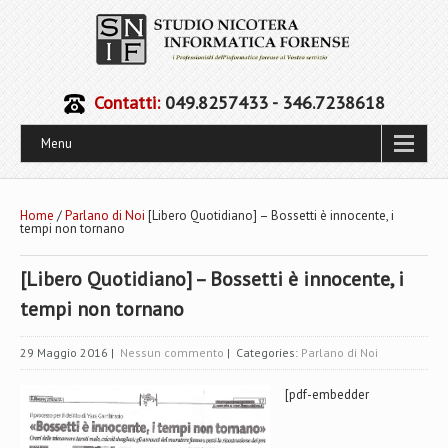
Contatti:
049.8257433 - 346.7238618
Menu
Home
/
Parlano di Noi
[Libero Quotidiano] – Bossetti è innocente, i
tempi non tornano
[Libero Quotidiano] – Bossetti è innocente, i
tempi non tornano
29 Maggio 2016
|
Nessun commento
| Categories:
Parlano di Noi
[pdf-embedder