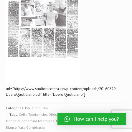
url=”https://www.studionicotera.it/wp-content/uploads/20160529-
LiberoQuotidiano.pdf” title=”Libero Quotidiano”]
Categories:
Parlano di Noi
| Tags:
Celle Telefoniche
,
Difesa Bossetti
,
Libero Quotidiano
,
Luca Telese
,
How can I help you?
Mappe di copertura telefonica
,
Massimo Giuseppe Bossetti
,
Roberto
Bianco
,
Yara Gambirasio