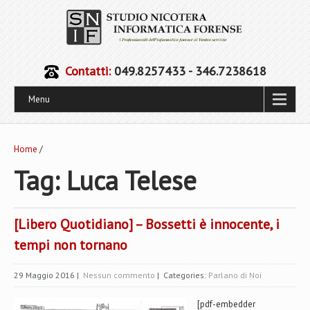
Contatti:
049.8257433 - 346.7238618
Menu
Home
/
Tag: Luca Telese
[Libero Quotidiano] – Bossetti è innocente, i
tempi non tornano
29 Maggio 2016
|
Nessun commento
| Categories:
Parlano di Noi
[pdf-embedder