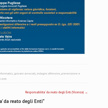
informatici
,
giovani avvocati
,
indagini difensive
,
prevenzione e
i enti
Responsabilita’ da reato degli Enti (Vicenza)
→
’ da reato degli Enti
”