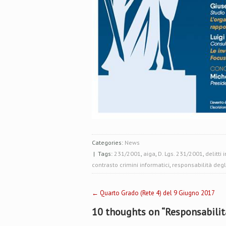
Categories:
News
| Tags:
231/2001
,
aiga
,
D. Lgs. 231/2001
,
delitti 
contrasto crimini informatici
,
responsabilità degl
Post
←
Quarto Grado (Rete 4) del 9 Giugno 2017
10 thoughts on “
Responsabilita
navigation