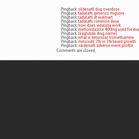
Pingback:
sildenafil dog overdose
Pingback:
tadalafil generico migliore
Pingback:
tadalafil at walmart
Pingback:
tadalafil common dose
Pingback:
how does vidalista work
Pingback:
metronidazole 400mg used for dia
Pingback:
liraglutide drug names
Pingback:
what is ketorolac tromethamine
Pingback:
minoxidil 2% vs 5% beard growth
Pingback:
vardenafil adverse event profile
Comments are closed.