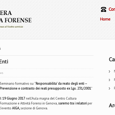
Con
Home
i
Ca
Enti
ws
Seminario formativo su: “
Responsabilita’ da reato degli enti –
Prevenzione e contrasto dei reati presupposto ex Lgs.
231/2001
”
Il
19 Giugno 2017
nell’Aula magna del Centro Cultura
Formazione e Attività Forensi in Genova,
saremo tra i relatori
per
Ar
l’evento
AIGA,
sezione di Genova.