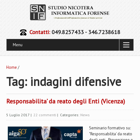
Contatti:
049.8257433 - 346.7238618
Menu
Home
/
Tag: indagini difensive
Responsabilita’ da reato degli Enti (Vicenza)
5 Luglio 2017
|
22 commenti
| Categories:
News
Seminario formativo su:
"Responsabilita' da reato
degli enti - Prevenzione e