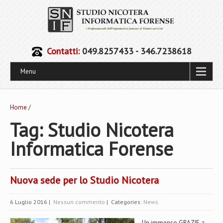
Contatti:
049.8257433 - 346.7238618
Menu
Home
/
Tag: Studio Nicotera
Informatica Forense
Nuova sede per lo Studio Nicotera
6 Luglio 2016
|
Nessun commento
| Categories:
News
Un immenso GRAZIE a